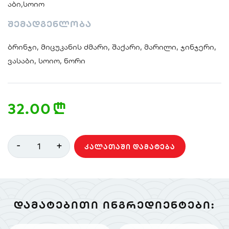
აბი,სოიო
შემადგენლობა
ბრინჯი, მიცუკანის ძმარი, შაქარი, მარილი, ჯინჯერი,
ვასაბი, სოიო, ნორი
32.00
n
-
+
1
ᲙᲐᲚᲐᲗᲐᲨᲘ ᲓᲐᲛᲐᲢᲔᲑᲐ
ᲓᲐᲛᲐᲢᲔᲑᲘᲗᲘ ᲘᲜᲒᲠᲔᲓᲘᲔᲜᲢᲔᲑᲘ: