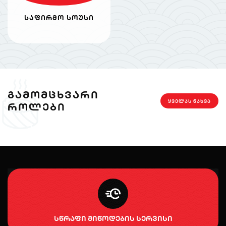
საფირმო სოუსი
ᲒᲐᲛᲝᲛᲪᲮᲕᲐᲠᲘ
ᲧᲕᲔᲚᲐᲡ ᲜᲐᲮᲕᲐ
ᲠᲝᲚᲔᲑᲘ
სწრაფი მიწოდების სერვისი