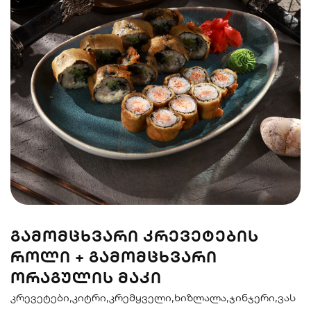
სენდვიჩი
ნიგირები
მაკები
პოკე & ბურიტო
სუპები და
სასმელები
სალათები
ᲒᲐᲛᲝᲛᲪᲮᲕᲐᲠᲘ ᲙᲠᲔᲕᲔᲢᲔᲑᲘᲡ
ᲠᲝᲚᲘ + ᲒᲐᲛᲝᲛᲪᲮᲕᲐᲠᲘ
ᲝᲠᲐᲒᲣᲚᲘᲡ ᲛᲐᲙᲘ
კრევეტები,კიტრი,კრემყველი,ხიზლალა,ჯინჯერი,ვას