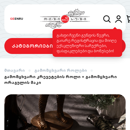
GE
EN
RU
გახდი ჩვენი გუნდის წევრი,
გაიარე რეგისტრაცია და მიიღე
კატეგორიები
ექსკლუზიური საჩუქრები,
ფასდაკლებები და ბონუსები!
მთავარი
გამომცხვარი როლები
გამომცხვარი კრევეტების როლი + გამომცხვარი
სეტები
როლები
გამომცხვარი
ორაგულის მაკი
როლები
სუშის ტორტი
საფირმო
ვეგეტარიანული
მენიუ