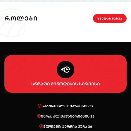
ᲠᲝᲚᲔᲑᲘ
ᲧᲕᲔᲚᲐᲡ ᲜᲐᲮᲕᲐ
სწრაფი მიწოდების სერვისი
საბურთალო: ყაზბეგის 37
ვერა: ალ.მაჭავარიანის 25
გლდანი: ქერჩის ქუჩა 36