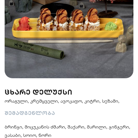
სენდვიჩი
ნიგირები
მაკები
პოკე & ბურიტო
სუპები და
სასმელები
სალათები
ᲪᲮᲐᲠᲔ ᲓᲔᲚᲣᲥᲡᲘ
ორაგული, კრემყველი, ავოკადო, კიტრი, სეზამი,
შემადგენლობა
ბრინჯი, მიცუკანის ძმარი, შაქარი, მარილი, ჯინჯერი,
ვასაბი, სოიო, ნორი