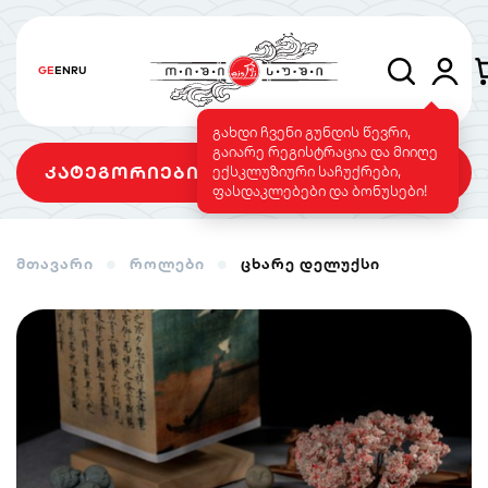
GE
EN
RU
გახდი ჩვენი გუნდის წევრი,
გაიარე რეგისტრაცია და მიიღე
კატეგორიები
ექსკლუზიური საჩუქრები,
ფასდაკლებები და ბონუსები!
მთავარი
როლები
ცხარე დელუქსი
სეტები
როლები
გამომცხვარი
როლები
სუშის ტორტი
საფირმო
ვეგეტარიანული
მენიუ