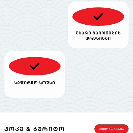
ცხარე მაიონეზის
დრესინგი
საფირმო სოუსი
ᲞᲝᲙᲔ & ᲑᲣᲠᲘᲢᲝ
ᲧᲕᲔᲚᲐᲡ ᲜᲐᲮᲕᲐ