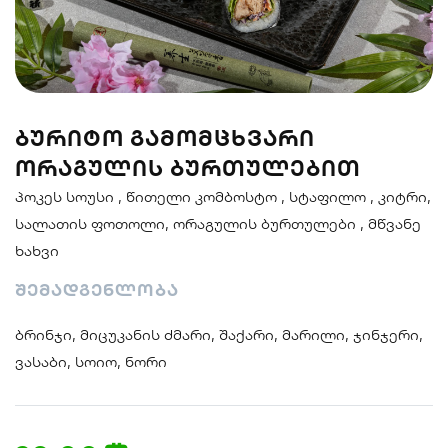
სენდვიჩი
ნიგირები
მაკები
ᲑᲣᲠᲘᲢᲝ ᲒᲐᲛᲝᲛᲪᲮᲕᲐᲠᲘ
პოკე & ბურიტო
სუპები და
სასმელები
ᲝᲠᲐᲒᲣᲚᲘᲡ ᲑᲣᲠᲗᲣᲚᲔᲑᲘᲗ
სალათები
პოკეს სოუსი , წითელი კომბოსტო , სტაფილო , კიტრი,
სალათის ფოთოლი, ორაგულის ბურთულები , მწვანე
ხახვი
შემადგენლობა
ბრინჯი, მიცუკანის ძმარი, შაქარი, მარილი, ჯინჯერი,
ვასაბი, სოიო, ნორი