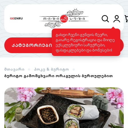
GE
EN
RU
გახდი ჩვენი გუნდის წევრი,
გაიარე რეგისტრაცია და მიიღე
კატეგორიები
ექსკლუზიური საჩუქრები,
ფასდაკლებები და ბონუსები!
მთავარი
პოკე & ბურიტო
ბურიტო გამომცხვარი ორაგულის ბურთულებით
სეტები
როლები
გამომცხვარი
როლები
სუშის ტორტი
საფირმო
ვეგეტარიანული
მენიუ