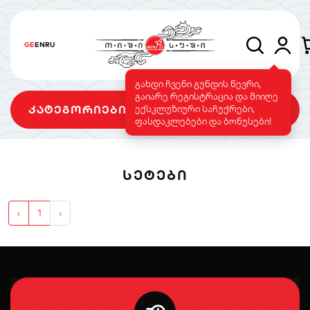
GE
EN
RU
გახდი ჩვენი გუნდის წევრი,
გაიარე რეგისტრაცია და მიიღე
კატეგორიები
ექსკლუზიური საჩუქრები,
ფასდაკლებები და ბონუსები!
ᲡᲔᲢᲔᲑᲘ
სეტები
როლები
გამომცხვარი
როლები
‹
1
›
სუშის ტორტი
საფირმო
ვეგეტარიანული
მენიუ