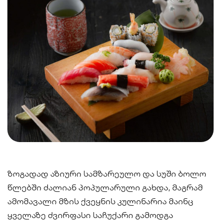
სენდვიჩი
ნიგირები
მაკები
პოკე & ბურიტო
სუპები და
სასმელები
სალათები
ზოგადად აზიური სამზარეულო და სუში ბოლო
წლებში ძალიან პოპულარული გახდა, მაგრამ
ამომავალი მზის ქვეყნის კულინარია მაინც
ყველაზე ძვირფასი საჩუქარი გამოდგა