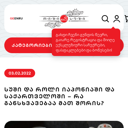
GE
EN
RU
გახდი ჩვენი გუნდის წევრი,
გაიარე რეგისტრაცია და მიიღე
კატეგორიები
ექსკლუზიური საჩუქრები,
ფასდაკლებები და ბონუსები!
03.02.2022
სეტები
როლები
გამომცხვარი
როლები
ᲡᲣᲨᲘ ᲓᲐ ᲠᲝᲚᲘ ᲘᲐᲞᲝᲜᲘᲐᲨᲘ ᲓᲐ
ᲡᲐᲥᲐᲠᲗᲕᲔᲚᲝᲨᲘ – ᲠᲐ
ᲒᲐᲜᲡᲮᲕᲐᲕᲔᲑᲐᲐ ᲛᲐᲗ ᲨᲝᲠᲘᲡ?
სუშის ტორტი
საფირმო
ვეგეტარიანული
მენიუ