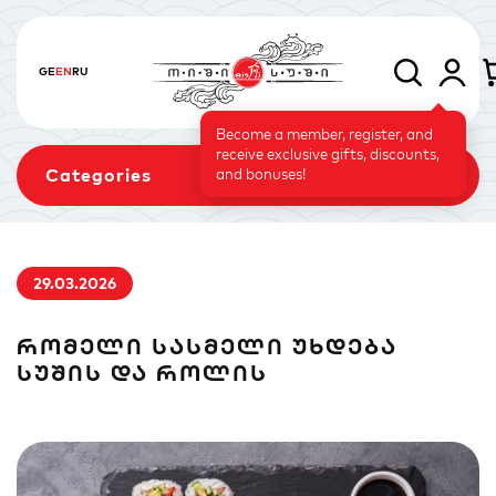
GE
EN
RU
Become a member, register, and
receive exclusive gifts, discounts,
Categories
and bonuses!
29.03.2026
Sets
Rolls
Baked Rolls
ᲠᲝᲛᲔᲚᲘ ᲡᲐᲡᲛᲔᲚᲘ ᲣᲮᲓᲔᲑᲐ
ᲡᲣᲨᲘᲡ ᲓᲐ ᲠᲝᲚᲘᲡ
Sushi Cake
Signature
Vegetarian Menu